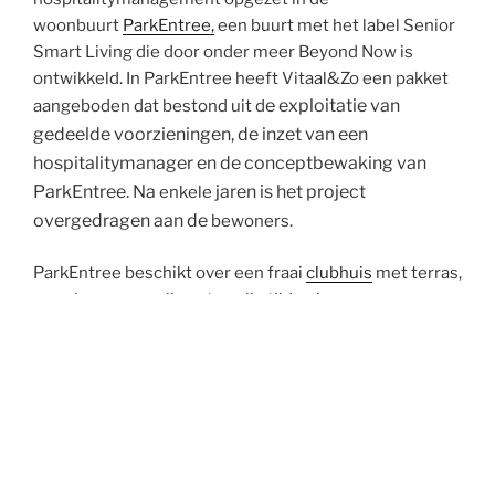
woonbuurt
ParkEntree,
een buurt met het label Senior
Smart Living die door onder meer Beyond Now is
ontwikkeld. In ParkEntree heeft Vitaal&Zo een pakket
e exploitatie van
aangeboden dat bestond uit d
gedeelde voorzieningen,
de inzet van een
hospitalitymanager en de conceptbewaking van
ParkEntree. Na
jaren is het project
enkele
overgedragen aan de
bewoners.
ParkEntree beschikt over een fraai
clubhuis
met terras,
waar bewoners elkaar ten alle tijden kunnen
ontmoeten en dingen kunnen organiseren. Het
clubhuis heeft een gezellige lounge en eetkamer met
biljart, tv en wifi, een semi-professionele keuken en
een ruimte waar bijvoorbeeld fitness of fysiodiensten
aangeboden kunnen worden. In de directe nabijheid is
voor de bewoners door samenwerking ng met een
onderwijsinstelling bovendien extra zaalruimte voor