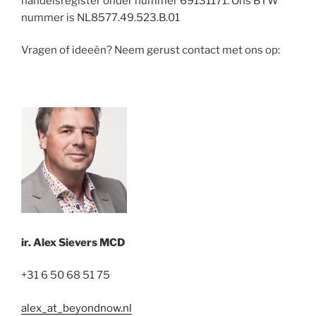
handelsregister onder nummer 69131171. Ons BTW
nummer is NL8577.49.523.B.01
Vragen of ideeën? Neem gerust contact met ons op:
ir. Alex Sievers MCD
+31 6 50 68 51 75
alex_at_beyondnow.nl