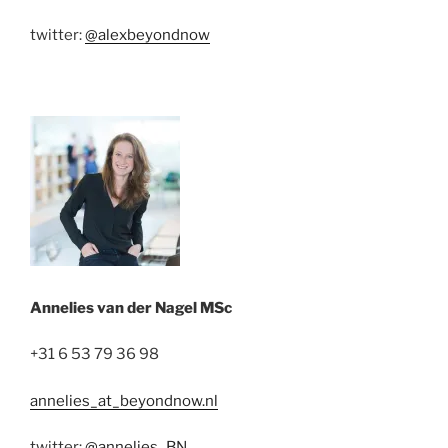
twitter:
@alexbeyondnow
Annelies van der Nagel MSc
+31 6 53 79 36 98
annelies_at_beyondnow.nl
twitter:
@annelies_BN