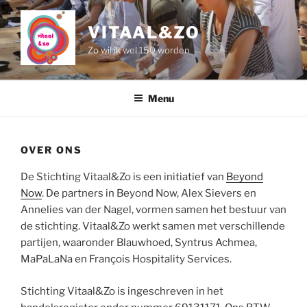
Naar
de
VITAAL&ZO
inhoud
Zo wil ik wel 150 worden
springen
Menu
OVER ONS
De Stichting Vitaal&Zo is een initiatief van
Beyond
Now
. De partners in Beyond Now, Alex Sievers en
Annelies van der Nagel, vormen samen het bestuur van
de stichting. Vitaal&Zo werkt samen met verschillende
partijen, waaronder Blauwhoed, Syntrus Achmea,
MaPaLaNa en François Hospitality Services.
Stichting Vitaal&Zo is ingeschreven in het