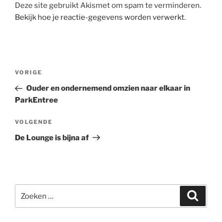
Deze site gebruikt Akismet om spam te verminderen.
Bekijk hoe je reactie-gegevens worden verwerkt
.
Berichtnavigatie
Vorig
VORIGE
bericht
Ouder en ondernemend omzien naar elkaar in
ParkEntree
Volgend
VOLGENDE
bericht
De Lounge is bijna af
Zoeken
Zoeke
naar: