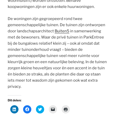
woonhuislift) worden ontsloten. Behalve
koopwoningen zijn er ook enkele huurwoningen.
De woningen zijn gegroepeerd rond twee
gemeenschappelijke tuinen. De tuinen zijn ontworpen
door landschapsarchitect
Buiten5
in samenwerking
met de bewoners. Waar de privé tuinen in ParkEntree
bij de bungalows relatief klein zij – ook al omdat dat
minder tuinonderhoud vraagt – bieden de
gemeenschappelijke tuinen veel meer ruimte voor
kleurrijk groen en een natuurlijke beleving. In de tuinen
zorgen kleine heuveltjes voor én een accent in de tuin
én bieden ze straks, als de planten die daar op staan
iets meer tot wasdom zijn gekomen ook wat extra
privacy.
Dit delen:
K
K
K
K
K
l
l
l
l
l