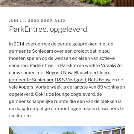
GEPLAATST
JUNI 14, 2020
DOOR
ALEX
OP
ParkEntree, opgeleverd!
In 2014 voerden we de eerste gesprekken met de
gemeente Schiedam over een project dat in zou
moeten spelen op de wensen en eisen van actieve
senioren: ParkEntree. In
ParkEntree
werkte
Vitaal&Zo
nauw samen met
Beyond Now
,
Blauwhoed
,
Inbo
,
gemeente Schiedam
,
D&S Vastgoed
,
Bots Bouw
en de
vele kopers. Vorige week is de laatste van 89 woningen
opgeleverd. Ook is de lounge opgeleverd, de
gemeenschappelijke ruimte die één van de plekken is
om laagdrempelige ontmoetingen tussen bewoners te
faciliteren.