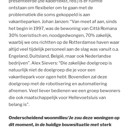
presenteerde (zie kadertekst, red.) is er ruimte
ontstaan om flexibeler om te gaan met de
problematiek die soms gekoppeld is aan
vakantieparken. Johan Janzen: “Van meet af aan, sinds
het begin in 1997, was de bewoning van Città Romana
30% toeristisch en, noodgedwongen, 70% zakelijk,
waarbij we ons richtten op de Rotterdamse haven waar
altijd veel tijdelijk personeel aan de slag was vanuit o.a.
Engeland, Duitsland, België, maar ook Nederlandse
bedrijven”. Alex Sievers: “Die zakelijke doelgroep is
natuurlijk niet de doelgroep die je voor een
vakantiepark voor ogen hebt. Bovendien zal deze
doelgroep met de robotisering en automatiering
afnemen. Veel liever bedienen we een groep bewoners
die ook maatschappelijk voor Hellevoetsluis van
belang is”.
Onderscheidend woonmilieu
‘Je zou deze woningen op
dit moment, in de huidige bouwsituatie met sterk