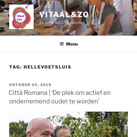
Naar
de
VITAAL&ZO
inhoud
Zo wil ik wel 150 worden
springen
Menu
TAG:
HELLEVOETSLUIS
GEPLAATST
OKTOBER 25, 2019
OP
Città Romana | ‘De plek om actief en
ondernemend ouder te worden’