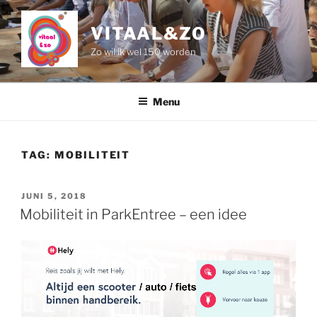
Naar
de
VITAAL&ZO
inhoud
Zo wil ik wel 150 worden
springen
Menu
TAG:
MOBILITEIT
GEPLAATST
JUNI 5, 2018
OP
Mobiliteit in ParkEntree – een idee