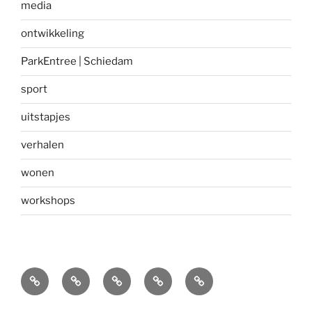
media
ontwikkeling
ParkEntree | Schiedam
sport
uitstapjes
verhalen
wonen
workshops
Home
Over
Blue
ParkEntree
Contact
Vitaal&Zo
Zones