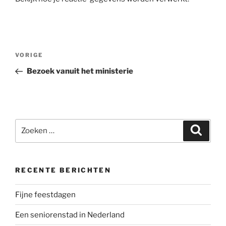
Berichtnavigatie
Vorig
VORIGE
bericht
Bezoek vanuit het ministerie
Zoeken
Zoeke
naar:
RECENTE BERICHTEN
Fijne feestdagen
Een seniorenstad in Nederland