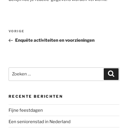
Berichtnavigatie
Vorig
VORIGE
bericht
Enquête activiteiten en voorzieningen
Zoeken
Zoeke
naar:
RECENTE BERICHTEN
Fijne feestdagen
Een seniorenstad in Nederland