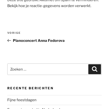
Bekijk hoe je reactie-gegevens worden verwerkt
.
Berichtnavigatie
Vorig
VORIGE
bericht
Pianoconcert Anna Fedorova
Zoeken
Zoeke
naar:
RECENTE BERICHTEN
Fijne feestdagen