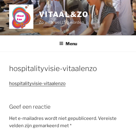
Naar
de
VITAAL&ZO
inhoud
Zo wil ik wel 150 worden
springen
Menu
hospitalityvisie-vitaalenzo
hospitalityvisie-vitaalenzo
Geef een reactie
Het e-mailadres wordt niet gepubliceerd.
Vereiste
velden zijn gemarkeerd met
*