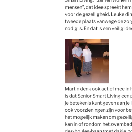
Smart Living. “Samen wonen m
mensen”, dat idee spreekt hem 
voor de gezelligheid. Leuke di
tweede plaats vanwege de zorg v
nodig is. En dat is een veilig ide
Martin denk ook actief mee in 
is dat Senior Smart Living een 
je betekenis kunt geven aan je l
ook voorzieningen zijn voor bewo
het mogelijk maken om gezell
kan in of rondom het zwembad, o
des-boules-baan (met dakje, zo