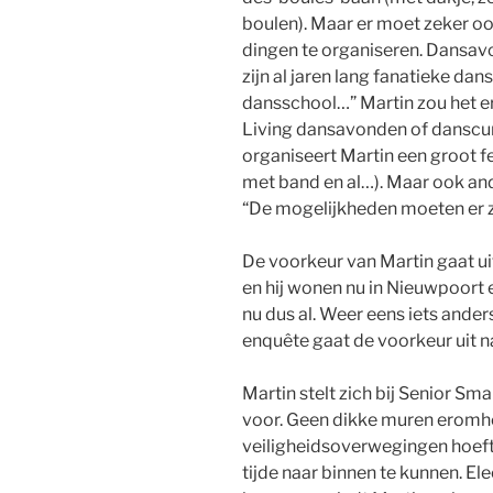
boulen). Maar er moet zeker ook
dingen te organiseren. Dansavo
zijn al jaren lang fanatieke da
dansschool…” Martin zou het e
Living dansavonden of danscur
organiseert Martin een groot f
met band en al…). Maar ook an
“De mogelijkheden moeten er zi
De voorkeur van Martin gaat ui
en hij wonen nu in Nieuwpoort e
nu dus al. Weer eens iets anders 
enquête gaat de voorkeur uit n
Martin stelt zich bij Senior S
voor. Geen dikke muren eromh
veiligheidsoverwegingen hoeft
tijde naar binnen te kunnen. El