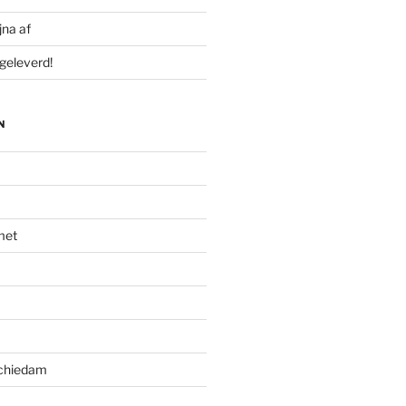
jna af
geleverd!
N
met
Schiedam