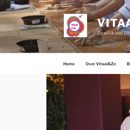
Naar
de
inhoud
VITA
springen
Zo wil ik wel 1
Home
Over Vitaal&Zo
B