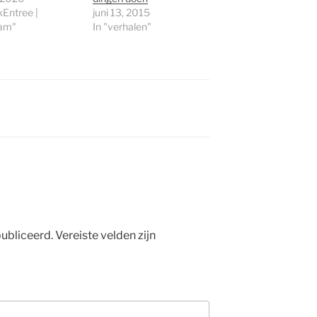
kEntree |
juni 13, 2015
am"
In "verhalen"
ubliceerd.
Vereiste velden zijn