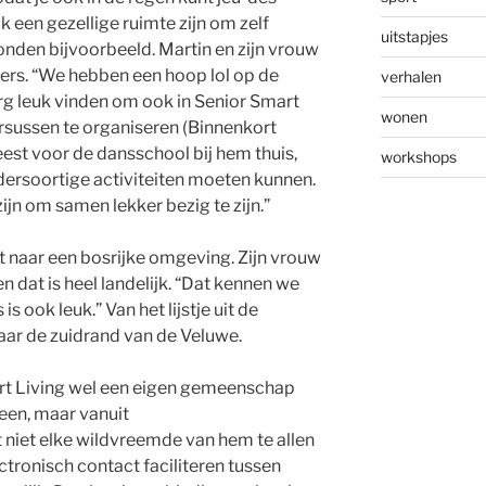
 een gezellige ruimte zijn om zelf
uitstapjes
nden bijvoorbeeld. Martin en zijn vrouw
nsers. “We hebben een hoop lol op de
verhalen
rg leuk vinden om ook in Senior Smart
wonen
sussen te organiseren (Binnenkort
eest voor de dansschool bij hem thuis,
workshops
dersoortige activiteiten moeten kunnen.
jn om samen lekker bezig te zijn.”
t naar een bosrijke omgeving. Zijn vrouw
n dat is heel landelijk. “Dat kennen we
is ook leuk.” Van het lijstje uit de
aar de zuidrand van de Veluwe.
mart Living wel een eigen gemeenschap
een, maar vanuit
 niet elke wildvreemde van hem te allen
ectronisch contact faciliteren tussen