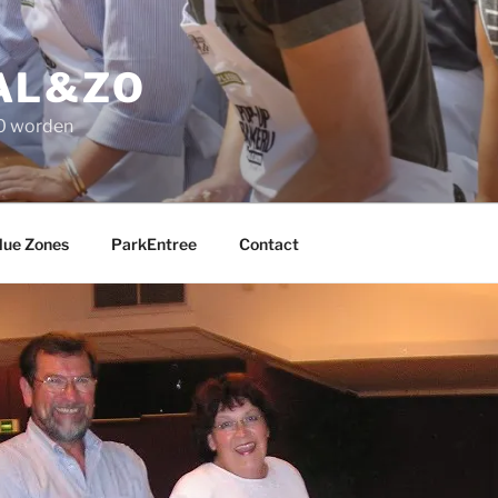
AL&ZO
50 worden
lue Zones
ParkEntree
Contact