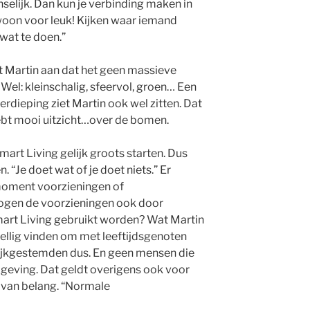
elijk. Dan kun je verbinding maken in
oon voor leuk! Kijken waar iemand
wat te doen.”
t Martin aan dat het geen massieve
l: kleinschalig, sfeervol, groen… Een
dieping ziet Martin ook wel zitten. Dat
 hebt mooi uitzicht…over de bomen.
art Living gelijk groots starten. Dus
. “Je doet wat of je doet niets.” Er
moment voorzieningen of
 Mogen de voorzieningen ook door
art Living gebruikt worden? Wat Martin
ezellig vinden om met leeftijdsgenoten
ijkgestemden dus. En geen mensen die
eving. Dat geldt overigens ook voor
r van belang. “Normale