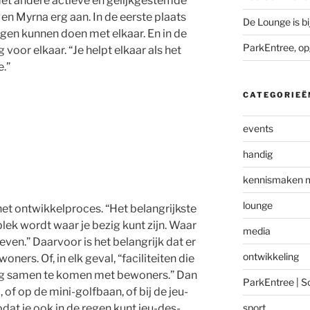
et andere actieve en gelijkgestemde
en Myrna erg aan. In de eerste plaats
De Lounge is bi
ngen kunnen doen met elkaar. En in de
ParkEntree, op
oor elkaar. “Je helpt elkaar als het
e.”
CATEGORIEË
events
handig
kennismaken 
lounge
het ontwikkelproces. “Het belangrijkste
plek wordt waar je bezig kunt zijn. Waar
media
even.” Daarvoor is het belangrijk dat er
ontwikkeling
ners. Of, in elk geval, “faciliteiten die
ig samen te komen met bewoners.” Dan
ParkEntree | 
f op de mini-golfbaan, of bij de jeu-
dat je ook in de regen kunt jeu-des-
sport