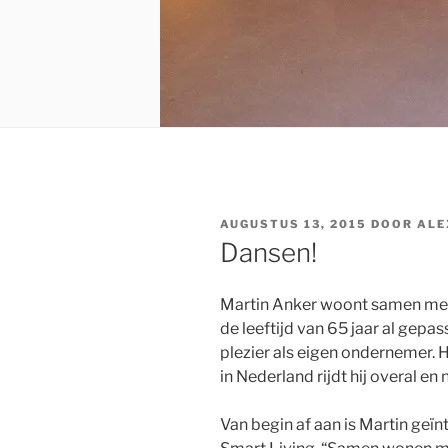
GEPLAATST
AUGUSTUS 13, 2015
DOOR
ALE
OP
Dansen!
Martin Anker woont samen met 
de leeftijd van 65 jaar al gep
plezier als eigen ondernemer. H
in Nederland rijdt hij overal en
Van begin af aan is Martin geïn