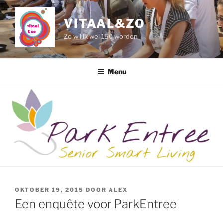
Naar
de
VITAAL&ZO
inhoud
Zo wil ik wel 150 worden
springen
Menu
GEPLAATST
OKTOBER 19, 2015
DOOR
ALEX
OP
Een enquête voor ParkEntree