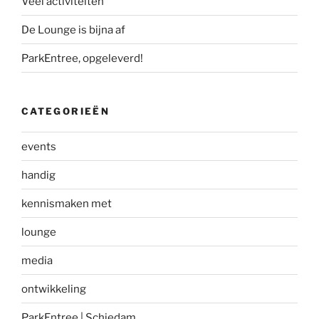
Veel activiteiten
De Lounge is bijna af
ParkEntree, opgeleverd!
CATEGORIEËN
events
handig
kennismaken met
lounge
media
ontwikkeling
ParkEntree | Schiedam