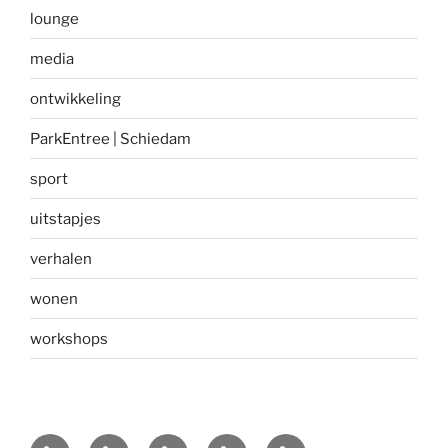
lounge
media
ontwikkeling
ParkEntree | Schiedam
sport
uitstapjes
verhalen
wonen
workshops
Home
Over
Blue
ParkEntree
Contact