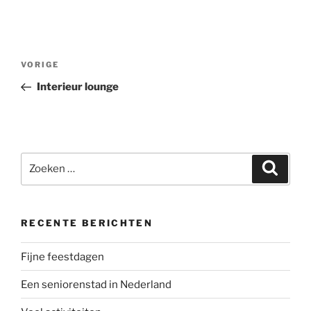
Berichtnavigatie
Vorig
VORIGE
bericht
Interieur lounge
Zoeken
Zoeke
naar:
RECENTE BERICHTEN
Fijne feestdagen
Een seniorenstad in Nederland