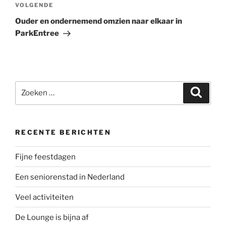
Volgend
VOLGENDE
bericht
Ouder en ondernemend omzien naar elkaar in
ParkEntree
Zoeken
Zoeke
naar:
RECENTE BERICHTEN
Fijne feestdagen
Een seniorenstad in Nederland
Veel activiteiten
De Lounge is bijna af