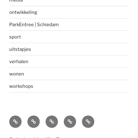
ontwikkeling
ParkEntree | Schiedam
sport
uitstapjes
verhalen
wonen
workshops
Home
Over
Blue
ParkEntree
Contact
Vitaal&Zo
Zones