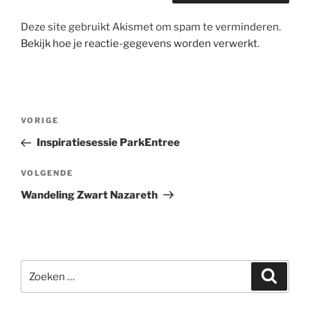
Deze site gebruikt Akismet om spam te verminderen.
Bekijk hoe je reactie-gegevens worden verwerkt
.
Berichtnavigatie
Vorig
VORIGE
bericht
Inspiratiesessie ParkEntree
Volgend
VOLGENDE
bericht
Wandeling Zwart Nazareth
Zoeken
Zoeke
naar: