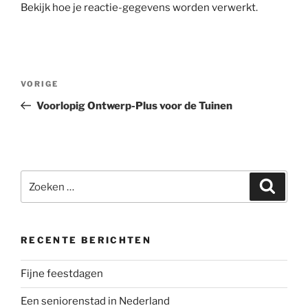
Bekijk hoe je reactie-gegevens worden verwerkt
.
Berichtnavigatie
Vorig
VORIGE
bericht
Voorlopig Ontwerp-Plus voor de Tuinen
Zoeken
Zoeke
naar:
RECENTE BERICHTEN
Fijne feestdagen
Een seniorenstad in Nederland