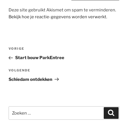
Deze site gebruikt Akismet om spam te verminderen.
Bekijk hoe je reactie-gegevens worden verwerkt
.
Berichtnavigatie
Vorig
VORIGE
bericht
Start bouw ParkEntree
Volgend
VOLGENDE
bericht
Schiedam ontdekken
Zoeken
Zoeke
naar: