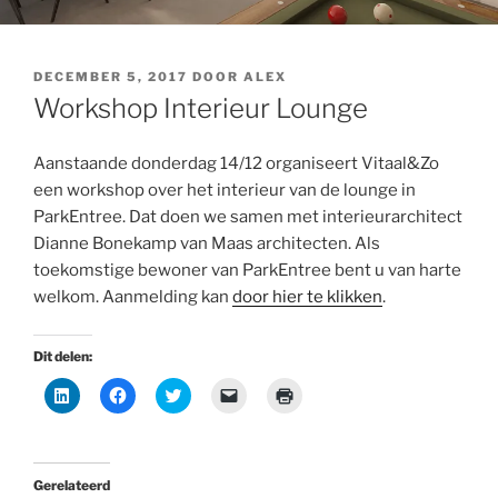
GEPLAATST
DECEMBER 5, 2017
DOOR
ALEX
OP
Workshop Interieur Lounge
Aanstaande donderdag 14/12 organiseert Vitaal&Zo
een workshop over het interieur van de lounge in
ParkEntree. Dat doen we samen met interieurarchitect
Dianne Bonekamp van Maas architecten. Als
toekomstige bewoner van ParkEntree bent u van harte
welkom. Aanmelding kan
door hier te klikken
.
Dit delen:
K
K
K
K
K
l
l
l
l
l
i
i
i
i
i
k
k
k
k
k
o
o
o
o
o
m
m
m
m
m
o
t
t
d
a
Gerelateerd
p
e
e
i
f